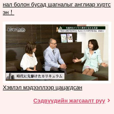
нал болон бусад шагналыг англиар хүртс
эн！
Хэвлэл мэдээллээр цацагдсан
Сэдвүүдийн жагсаалт руу