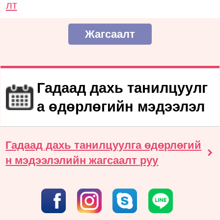
лт
Жагсаалт
Гадаад дахь танилцуулг
а өдөрлөгийн мэдээлэл
Гадаад дахь танилцуулга өдөрлөгий
н мэдээлэлийн жагсаалт руу