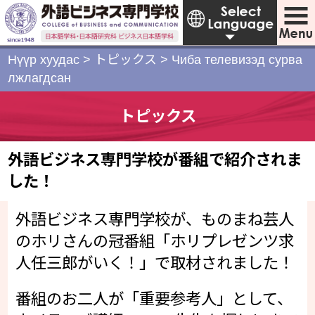
Нүүр хуудас
>
トピックス
>
Чиба телевизэд сурва
лжлагдсан
トピックス
外語ビジネス専門学校が番組で紹介されま
した！
外語ビジネス専門学校が、ものまね芸人
のホリさんの冠番組「ホリプレゼンツ求
人任三郎がいく！」で取材されました！
番組のお二人が「重要参考人」として、