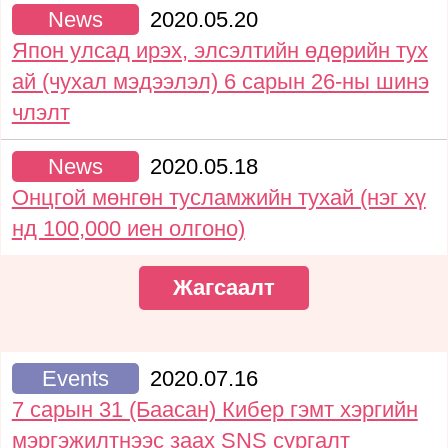
News
2020.05.20
Япон улсад ирэх, элсэлтийн өдөрийн тух
ай (чухал мэдээлэл) 6 сарын 26-ны шинэ
члэлт
News
2020.05.18
Онцгой мөнгөн тусламжийн тухай (нэг хү
нд 100,000 иен олгоно)
Жагсаалт
Events
2020.07.16
7 сарын 31 (Баасан) Кибер гэмт хэргийн
мэргэжилтнээс заах SNS сургалт