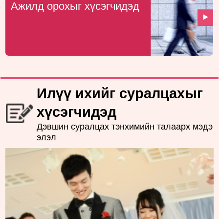
Ажилд орохыг хүсэгчидэд
Илүү ихийг суралцахыг
хүсэгчидэд
Дэвшин суралцах тэнхимийн талаарх мэдэ
элэл