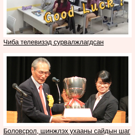
Чиба телевизэд сурвалжлагдсан
Боловсрол, шинжлэх ухааны сайдын шаг