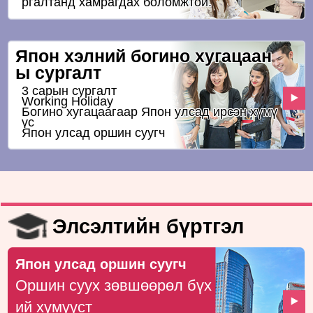
ргалтанд хамрагдах боломжтой.
Япон хэлний богино хугацаан
ы сургалт
3 сарын сургалт
Working Holiday
Богино хугацаагаар Япон улсад ирсэн хүмү
үс
Япон улсад оршин суугч
Элсэлтийн бүртгэл
Япон улсад оршин суугч
Оршин суух зөвшөөрөл бүх
ий хүмүүст