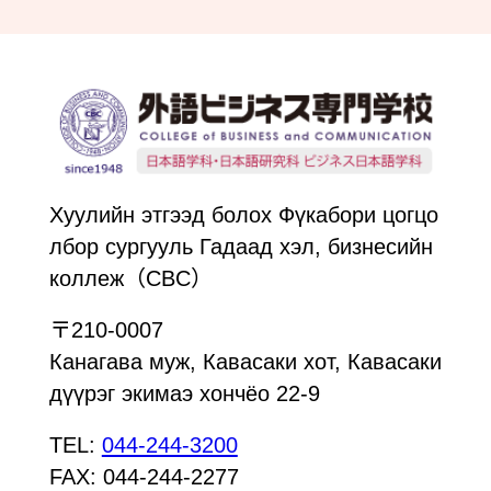
Хуулийн этгээд болох Фүкабори цогцо
лбор сургууль Гадаад хэл, бизнесийн
коллеж（CBC）
〒210-0007
Канагава муж, Кавасаки хот, Кавасаки
дүүрэг экимаэ хончёо 22-9
TEL:
044-244-3200
FAX: 044-244-2277