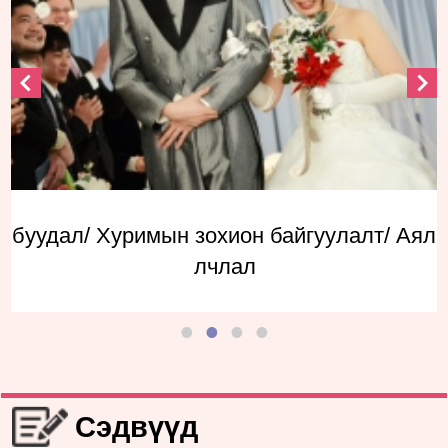
д буудал/ Хуримын зохион байгуулалт/ Аял
лчлал
Сэдвүүд