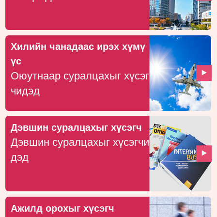
Хилийн чанадаас ирэх хүмү
үс
Оюутнаар суралцахыг хүсэг
чидэд
Дэвшин суралцахыг хүсэгч
Дэвшин суралцахыг хүсэгчи
дэд
Ажилд орохыг хүсэгч