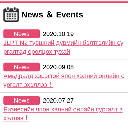
News ＆ Events
News
2020.10.19
JLPT N2 түвшний дүрмийн бэлтгэлийн су
ргалтад оролцох тухай
News
2020.09.08
Амьдралд хэрэгтэй япон хэлний онлайн с
ургалт эхэллээ！
News
2020.07.27
Бизнесийн япон хэлний онлайн сургалт э
хэллээ！