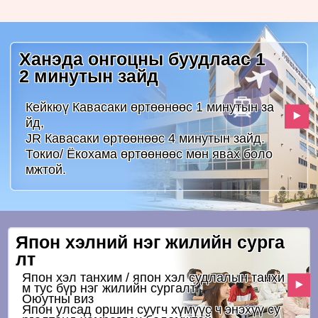
Ханэда онгоцны буудлаас 1
2 минутын зайд
Кейкюү Кавасаки өртөөнөөс 1 минутын за
йд,
JR Кавасаки өртөөнөөс 4 минутын зайд.
Токио/ Ёкохама өртөөнөөс мөн явах боло
мжтой.
Япон хэлний нэг жилийн сурга
лт
Япон хэл танхим / япон хэл судлалын танхи
м тус бүр нэг жилийн сургалт
Оюутны виз
Япон улсад оршин суугч хүмүүс ч энэхүү су