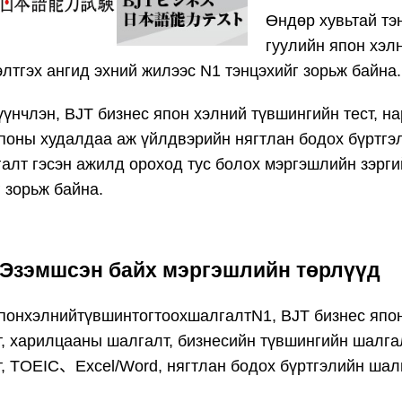
Өндөр хувьтай тэ
гуулийн япон хэл
элтгэх ангид эхний жилээс N1 тэнцэхийг зорьж байна.
үүнчлэн, BJT бизнес япон хэлний түвшингийн тест, на
поны худалдаа аж үйлдвэрийн нягтлан бодох бүртгэл
галт гэсэн ажилд ороход тус болох мэргэшлийн зэрг
г зорьж байна.
Эзэмшсэн байх мэргэшлийн төрлүүд
понхэлнийтүвшинтогтоохшалгалтN1, BJT бизнес япон
т, харилцааны шалгалт, бизнесийн түвшингийн шалга
т, TOEIC、Excel/Word, нягтлан бодох бүртгэлийн шал