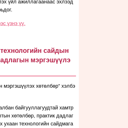
эх үйл ажиллагаанаас эхлээд
ьдог.
с үзнэ үү.
 технологийн сайдын
дадлагын мэргэшүүлэ
н мэргэшүүлэх хөтөлбөр” хэлбэ
 албан байгууллагуудтай хамтр
тын хөтөлбөр, практик дадлаг
х ухаан технологийн сайдмага