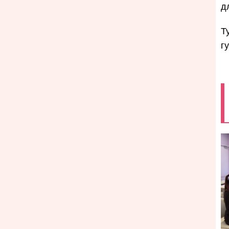
д
Т
г