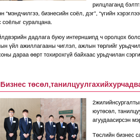
рилцлаганд бэлтг
эн “мэндчилгээ, бизнесийн соёл, дэг”, “үгийн хэрэглээ
с соёлыг суралцана.
йлдвэрийн дадлага буюу интерншипд ч оролцох боло
гын үйл ажиллагааны чиглэл, ажлын төрлийг урьдчил
соны дараа өөрт тохирохгүй байхаас урьдчилан сэрг
Бизнес төсөл,танилцуулгахийхурчадв
2жилийнсургалты
юутөсөл, танилцу
агуудаасирсэн мэ
Төслийн бизнес с