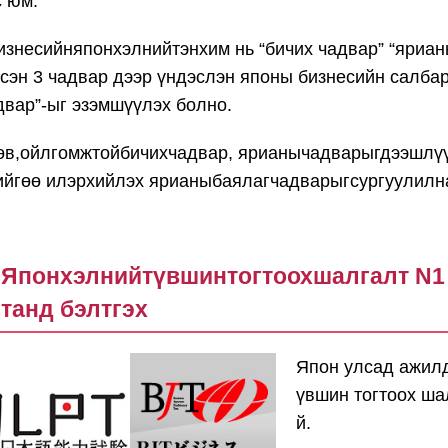
с юм.
изнесийняпонхэлнийтэнхим нь “бичих чадвар” “яриан
эсэн 3 чадвар дээр үндэслэн японы бизнесийн салба
двар”-ыг эзэмшүүлэх болно.
өв,ойлгомжтойбичихчадвар, ярианычадварыгдээшлүү
ийгөө илэрхийлэх ярианыбаялагчадварыгсургуулилн
Японхэлнийтүвшинтогтоохшалгалт N1
танд бэлтгэх
Япон улсад ажилд
үвшин тогтоох ша
й.