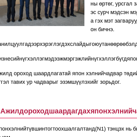
ны өртөг, урсгал 
эс сурч мэдсэн мэ
а гэх мэт загвар
он бичнэ.
анилцуулгадээрхэрэглэгдэхслайдыгоюутанөөрөөбэлд
изнесийнүгхэллэгмэдээжмэргэжлийнүгхэллэгбүгдяпо
жилд ороход шаардлагатай япон хэлнийчадвар төдий
тгэл тавих ур чадварыг эзэмшүүлэхийг зорьдог.
Ажилдороходшаардагдахяпонхэлний
понхэлнийтүвшинтогтоохшалгалтанд(N1) тэнцэх нь б