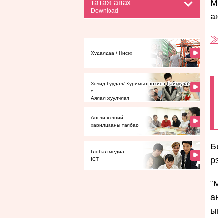
М
татаж авах
Download
а
≫
Худалдаа / Нисэх
Зочид буудал/ Хуримын зохион байгуулал
т
Аялал жуулчлал
Англи хэлний
харилцааны талбар
Б
Глобал медиа
р
ICT
“
а
ы