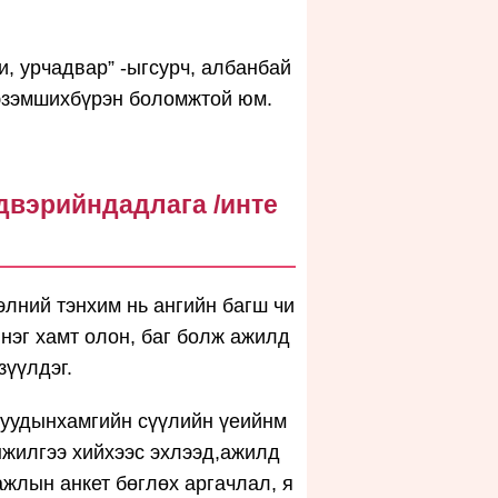
и, урчадвар” -ыгсурч, албанбай
эзэмшихбүрэн боломжтой юм.
двэрийндадлага /инте
элний тэнхим нь ангийн багш чи
 нэг хамт олон, баг болж ажилд
зүүлдэг.
гуудынхамгийн сүүлийн үеийнм
жилгээ хийхээс эхлээд,ажилд
ажлын анкет бөглөх аргачлал, я