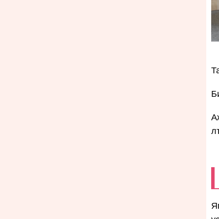
Т
Б
А
л
Я