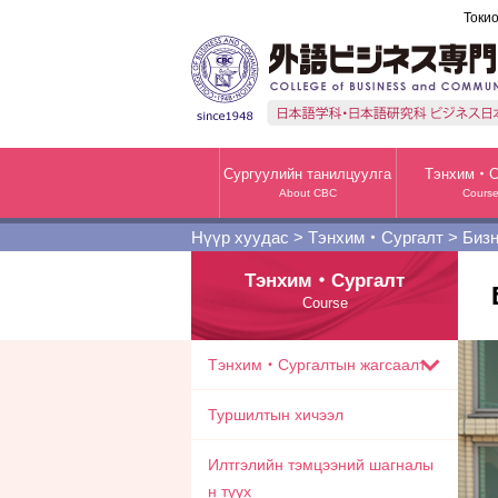
Токио
Сургуулийн танилцуулга
Тэнхим・С
About CBC
Cours
Нүүр хуудас
>
Тэнхим・Сургалт
>
Бизн
Тэнхим・Сургалт
Course
Тэнхим・Сургалтын жагсаалт
Туршилтын хичээл
Илтгэлийн тэмцээний шагналы
н түүх