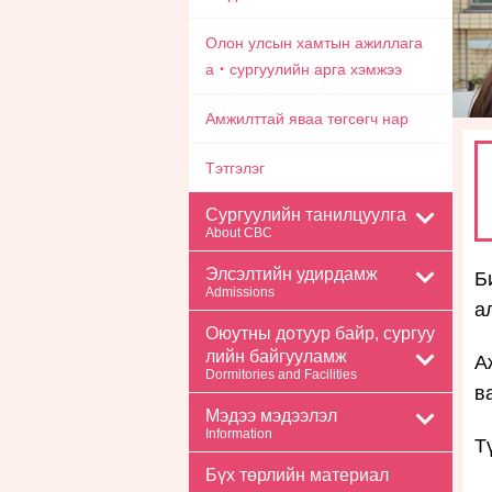
Олон улсын хамтын ажиллага
а・сургуулийн арга хэмжээ
Амжилттай яваа төгсөгч нар
Тэтгэлэг
Сургуулийн танилцуулга
About CBC
Элсэлтийн удирдамж
Б
Admissions
а
Оюутны дотуур байр, сургуу
лийн байгууламж
А
Dormitories and Facilities
в
Мэдээ мэдээлэл
Information
Т
Бүх төрлийн материал