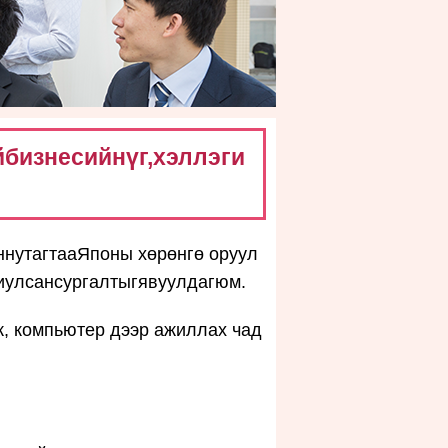
бизнесийнүг,хэллэги
нутагтааЯпоны хөрөнгө оруул
иулсансургалтыгявуулдагюм.
, компьютер дээр ажиллах чад