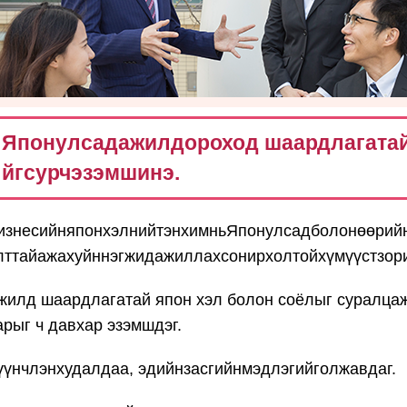
Японулсадажилдороход шаардлагатай
йгсурчэзэмшинэ.
изнесийняпонхэлнийтэнхимньЯпонулсадболонөөрийн
лттайажахуйннэгжидажиллахсонирхолтойхүмүүстзор
жилд шаардлагатай япон хэл болон соёлыг суралцаж
арыг ч давхар эзэмшдэг.
үүнчлэнхудалдаа, эдийнзасгийнмэдлэгийголжавдаг.