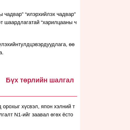
ы чадвар” “илэрхийлэх чадвар”
рт шаардлагатай “харилцааны ч
лэхийнтулдцэвэрдуудлага, өө
а.
 Бүх төрлийн шалгал
 орохыг хүсвэл, япон хэлний т
лгалт N1-ийг заавал өгөх ёсто