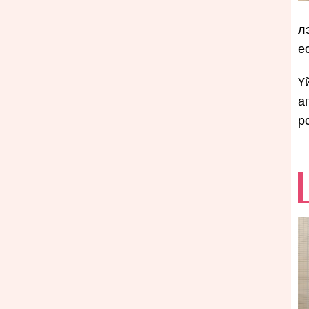
л
е
Ү
а
р