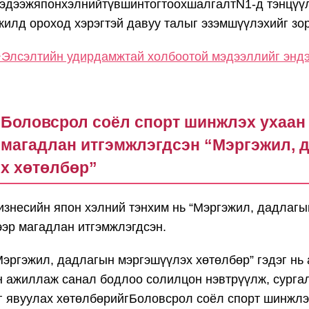
эдээжяпонхэлнийтүвшинтогтоохшалгалтN1-д тэнцүүл
жилд ороход хэрэгтэй давуу талыг эзэмшүүлэхийг зор
Элсэлтийн удирдамжтай холбоотой мэдээллийг эндээ
Боловсрол соёл спорт шинжлэх ухаан
магадлан итгэмжлэгдсэн “Мэргэжил, 
х хөтөлбөр”
изнесийн япон хэлний тэнхим нь “Мэргэжил, дадлагы
ээр магадлан итгэмжлэгдсэн.
Мэргэжил, дадлагын мэргэшүүлэх хөтөлбөр” гэдэг нь
н ажиллаж санал бодлоо солилцон нэвтрүүлж, сургал
г явуулах хөтөлбөрийгБоловсрол соёл спорт шинжлэ