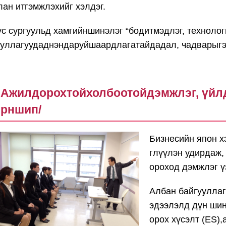
лан итгэмжлэхийг хэлдэг.
ус сургуульд хамгийншинэлэг “бодитмэдлэг, технолог
ууллагуудаднэндаруйшаардлагатайдадал, чадварыг
Ажилдорохтойхолбоотойдэмжлэг, үйл
рншип/
Бизнесийн япон х
глүүлэн удирдаж,
ороход дэмжлэг ү
Албан байгуулла
эдээлэлд дүн шин
орох хүсэлт (ES),