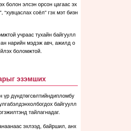
эх болон элсэн орсон цагаас эх
”, “хувцаслах соёл” гэх мэт бизн
мжтой учраас тухайн байгуулл
ан нарийн мэдэж авч, ажилд о
ийлэх боломжтой.
арыг эзэмших
н үр дүндтөгсөлтийндипломбу
улгабэлдэнхолбогдох байгуулл
ргэжилтэнд тайлагнадаг.
анаанаас эхлээд, байршил, анх