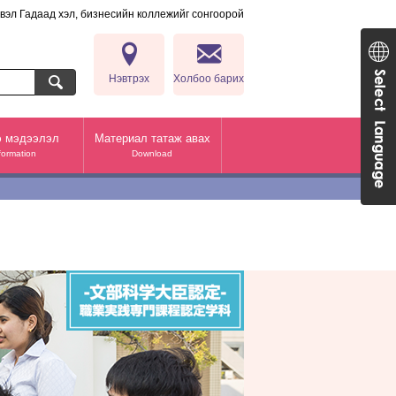
вэл Гадаад хэл, бизнесийн коллежийг сонгоорой
ургууль Гадаад хэл, бизнесийн коллеж（CBC）
Нэвтрэх
Холбоо барих
 мэдээлэл
Материал татаж авах
formation
Download