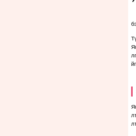
б
Т
Я
л
й
Я
л
л