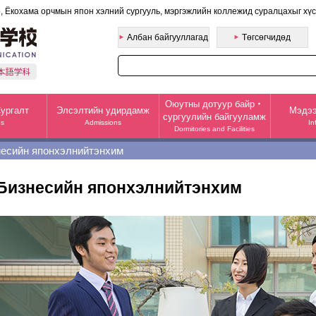
, Ёкохама орчмын япон хэлний сургууль, мэргэжлийн коллежид суралцахыг хүс
Хуулийн этгээд болох Фүкабори цогцолбор с
Албан байгууллагад
Төгсөгчидөд
Оюутны дотуур байр・
ургалт
Элсэлтийн удирдамж
Мэдээ
сургуулийн байгууламж
es
Admissions
In
Dormitories and Facilities
есийн японхэлнийтэнхим
Бизнесийн японхэлнийтэнхим