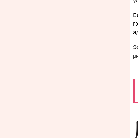
у
Б
г
а
З
р