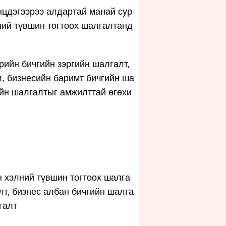
нцдэгээрээ алдартай манай сур
ний түвшин тогтоох шалгалтанд
рийн бичгийн зэргийн шалгалт,
, бизнесийн баримт бичгийн ша
ийн шалгалтыг амжилттай өгөхи
 хэлний түвшин тогтоох шалга
лт, бизнес албан бичгийн шалга
галт