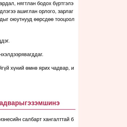
зардал, нягтлан бодох бүртгэлэ
длэгээ ашиглан орлого, зарлаг
уудыг оюутнууд өөрсдөө тооцоол
дэг.
нхэлдээрявагддаг.
гүй хүний өмнө ярих чадвар, и
чадварыгэзэмшинэ
изнесийн салбарт хангалттай б