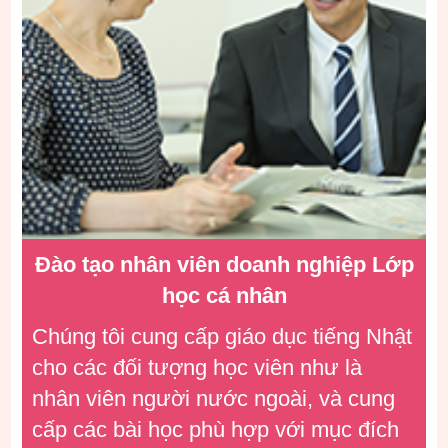
Đào tạo nhân viên doanh nghiệp
Lớp
học
cá nhân
Chúng tôi cung cấp giáo dục tiếng Nhật
cho các đối tượng học viên như là
nhân viên người nước ngoài, và cung
cấp các bài học phù hợp với mục đích