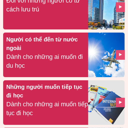
Đối với những người có tư
cách lưu trú
Người có thể đến từ nước
ngoài
Dành cho những ai muốn đi
du học
Những người muốn tiếp tục
đi học
Dành cho những ai muốn tiếp
tục đi học