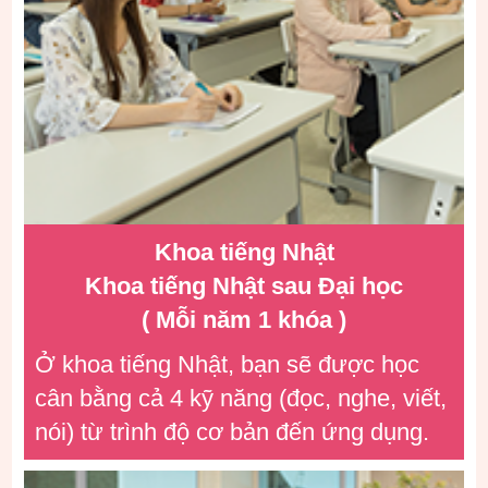
Khoa tiếng Nhật
Khoa tiếng Nhật sau Đại học
( Mỗi năm 1 khóa )
Ở khoa tiếng Nhật, bạn sẽ được học
cân bằng cả 4 kỹ năng (đọc, nghe, viết,
nói) từ trình độ cơ bản đến ứng dụng.