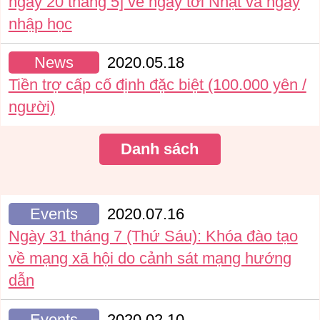
ngày 20 tháng 5] về ngày tới Nhật và ngày
nhập học
News
2020.05.18
Tiền trợ cấp cố định đặc biệt (100.000 yên /
người)
Danh sách
Events
2020.07.16
Ngày 31 tháng 7 (Thứ Sáu): Khóa đào tạo
về mạng xã hội do cảnh sát mạng hướng
dẫn
Events
2020.02.10