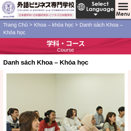
Japanese
▼
Trang Chủ
>
Khoa – khóa học
>
Danh sách Khoa –
Khóa học
学科・コース
Course
Danh sách Khoa – Khóa học