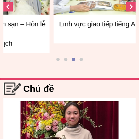
ôn lễ
Lĩnh vực giao tiếp tiếng Anh
Lĩnh
Chủ đề