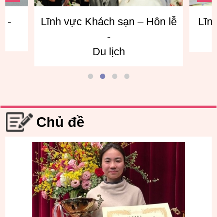
ôn lễ
Lĩnh vực giao tiếp tiếng Anh
Lĩnh
Chủ đề