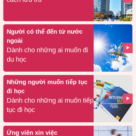
Người có thể đến từ nước
ngoài
Dành cho những ai muốn đi
du học
Những người muốn tiếp tục
đi học
Dành cho những ai muốn tiếp
tục đi học
Ứng viên xin việc