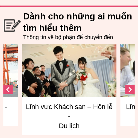
Dành cho những ai muốn
tìm hiểu thêm
Thông tin về bộ phận để chuyển đến
ôn lễ
Lĩnh vực giao tiếp tiếng Anh
Lĩnh