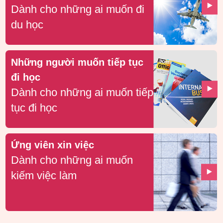
Dành cho những ai muốn đi
du học
Những người muốn tiếp tục
đi học
Dành cho những ai muốn tiếp
tục đi học
Ứng viên xin việc
Dành cho những ai muốn
kiếm việc làm