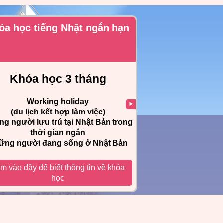
óa học tiếng Nhật ngắn hạn
Khóa học 3 tháng
Working holiday
(du lịch kết hợp làm việc)
g người lưu trú tại Nhật Bản trong
thời gian ngắn
ững người đang sống ở Nhật Bản
m vào đây để biết thông tin về khóa
học