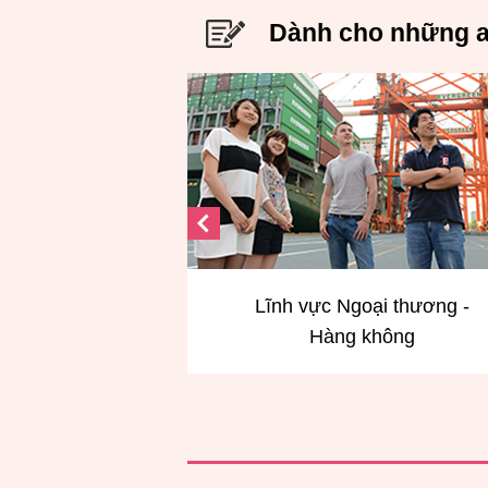
Dành cho những a
c Ngoại thương -
Lĩnh vực Khách sạn – Hô
àng không
Du lịch