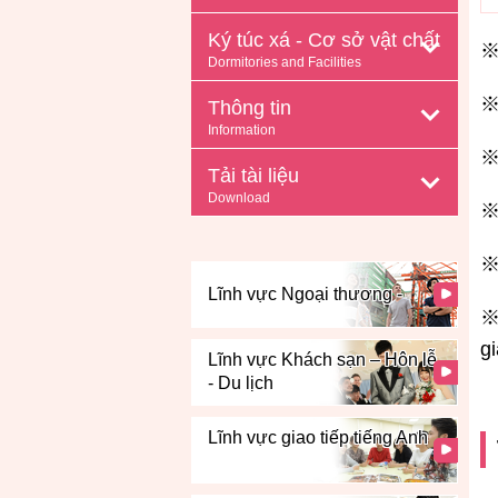
Ký túc xá - Cơ sở vật chất
※
Dormitories and Facilities
※
Thông tin
Information
※
Tải tài liệu
Download
※
※
Lĩnh vực Ngoại thương -
※
g
Lĩnh vực Khách sạn – Hôn lễ
Hàng không
- Du lịch
Lĩnh vực giao tiếp tiếng Anh