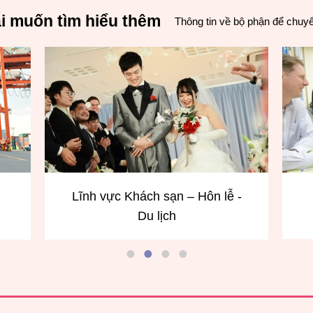
i muốn tìm hiểu thêm
Thông tin về bộ phận để chuy
n lễ -
Lĩnh vực giao tiếp tiếng Anh