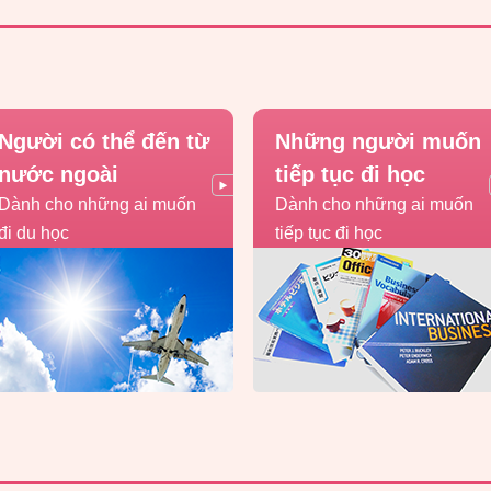
Người có thể đến từ
Những người muốn
nước ngoài
tiếp tục đi học
Dành cho những ai muốn
Dành cho những ai muốn
đi du học
tiếp tục đi học