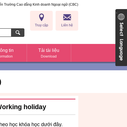
đến Trường Cao đẳng Kinh doanh Ngoại ngữ (CBC)
anh Ngoại ngữ (CBC)
Japan
▼
Truy cập
Liên hệ
ông tin
Tải tài liệu
formation
Download
)
orking holiday
theo học khóa học dưới đây.