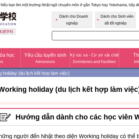
Nếu bạn tìm một trường Nhật ngữ chuyên môn ở gần Tokyo hay Yokohama, hãy 
Học viện pháp nhân Fukabori Cao đẳng Kinh do
Dành cho Doanh
Dành cho Sinh viên
nghiệp
đã tốt nghiệp
óa học
Yêu cầu tuyển sinh
Th
Ký túc xá - Cơ sở vật chất
es
Admissions
Dormitories and Facilities
In
 holiday (du lịch kết hợp làm việc)
Working holiday (du lịch kết hợp làm việc
Hướng dẫn dành cho các học viên W
hững người đến Nhật theo diện Working holiday có thể 