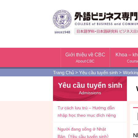
Giới thiệu về CBC
Khoa – kh
About CBC
Cours
Trang Chủ
>
Yêu cầu tuyển sinh
>
Working
Yêu cầu tuyển sinh
Admissions
Tư cách lưu trú – Hướng dẫn
nhập học theo mục đích riêng
Người đang sống ở Nhật
N
Bản（Yêu cầu tuyển sinh）