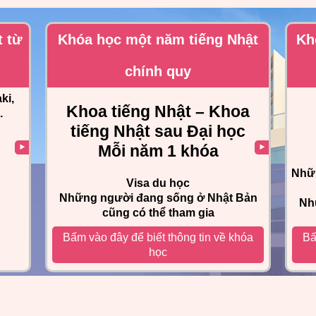
t từ
Khóa học một năm tiếng Nhật
Kh
chính quy
ki,
Khoa tiếng Nhật – Khoa
.
tiếng Nhật sau Đại học
Mỗi năm 1 khóa
Nhữn
Visa du học
Những người đang sống ở Nhật Bản
Nh
cũng có thể tham gia
Bấm vào đây để biết thông tin về khóa
Bấ
học