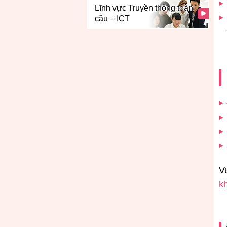
Lĩnh vực Truyền thông toàn
cầu – ICT
V
k