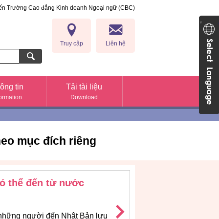
đến Trường Cao đẳng Kinh doanh Ngoại ngữ (CBC)
anh Ngoại ngữ (CBC)
Japan
▼
Truy cập
Liên hệ
ông tin
Tải tài liệu
formation
Download
eo mục đích riêng
ó thể đến từ nước
những người đến Nhật Bản lưu