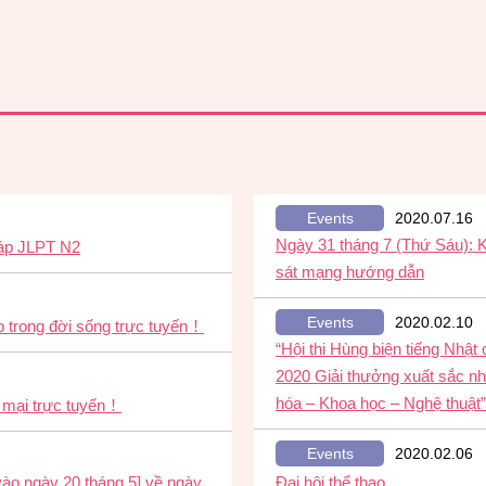
Events
2020.07.16
Ngày 31 tháng 7 (Thứ Sáu): 
háp JLPT N2
sát mạng hướng dẫn
Events
2020.02.10
ếp trong đời sống trực tuyến！
“Hội thi Hùng biện tiếng Nhậ
2020 Giải thưởng xuất sắc n
hóa – Khoa học – Nghệ thuật”
g mại trực tuyến！
Events
2020.02.06
ào ngày 20 tháng 5] về ngày
Đại hội thể thao