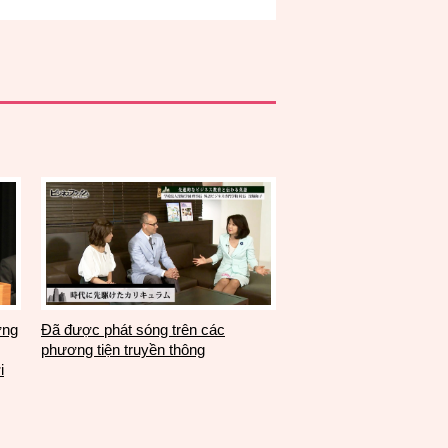
ởng
Đã được phát sóng trên các
phương tiện truyền thông
i