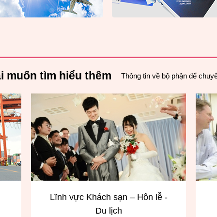
i muốn tìm hiểu thêm
Thông tin về bộ phận để chuy
h sạn – Hôn lễ -
Lĩnh vực giao tiếp tiếng A
 lịch