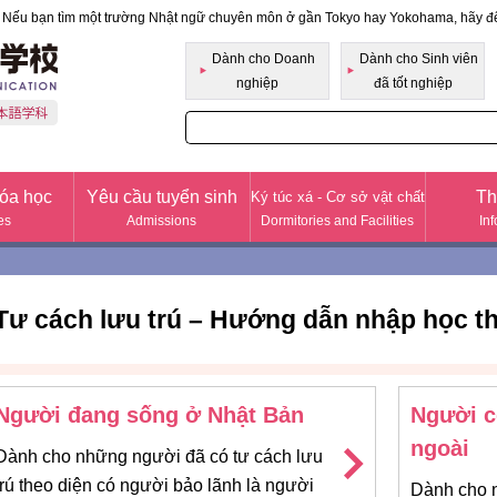
Nếu bạn tìm một trường Nhật ngữ chuyên môn ở gần Tokyo hay Yokohama, hãy 
Học viện pháp nhân Fukabori Cao đẳng Kinh do
Dành cho Doanh
Dành cho Sinh viên
nghiệp
đã tốt nghiệp
óa học
Yêu cầu tuyển sinh
Th
Ký túc xá - Cơ sở vật chất
es
Admissions
Dormitories and Facilities
In
Tư cách lưu trú – Hướng dẫn nhập học th
Người đang sống ở Nhật Bản
Người c
ngoài
Dành cho những người đã có tư cách lưu
trú theo diện có người bảo lãnh là người
Dành cho 