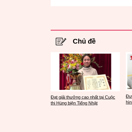
Chủ đề
Đượ
Đạt giải thưởng cao nhất tại Cuộc
hìn
thi Hùng biện Tiếng Nhật