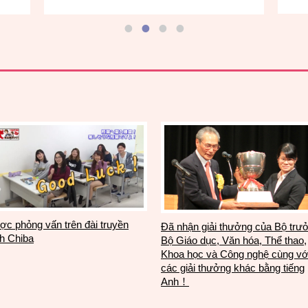
c phỏng vấn trên đài truyền
Đã nhận giải thưởng của Bộ trư
h Chiba
Bộ Giáo dục, Văn hóa, Thể thao,
Khoa học và Công nghệ cùng vớ
các giải thưởng khác bằng tiếng
Anh！