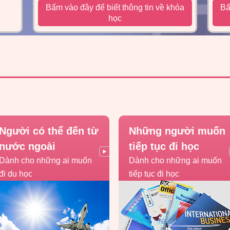
Bấm vào đây để biết thông tin về khóa
Bấ
học
Người có thể đến từ
Những người muốn
nước ngoài
tiếp tục đi học
Dành cho những ai muốn
Dành cho những ai muốn
đi du học
tiếp tục đi học