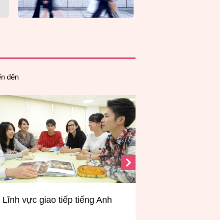
ển đến
nh
Lĩnh vực Truyền thông toàn cầu –
ICT