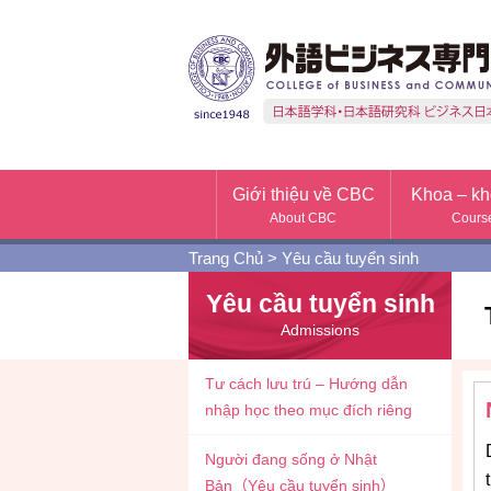
Giới thiệu về CBC
Khoa – kh
About CBC
Cours
Trang Chủ
>
Yêu cầu tuyển sinh
Yêu cầu tuyển sinh
Admissions
Tư cách lưu trú – Hướng dẫn
nhập học theo mục đích riêng
Người đang sống ở Nhật
Bản（Yêu cầu tuyển sinh）