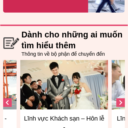
Dành cho những ai muốn
tìm hiểu thêm
Thông tin về bộ phận để chuyển đến
ôn lễ
Lĩnh vực giao tiếp tiếng Anh
Lĩnh