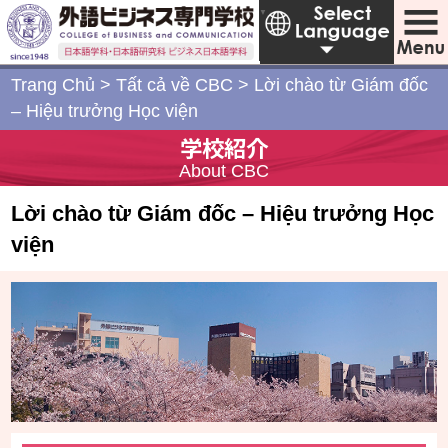
Japanese
▼
Trang Chủ
>
Tất cả về CBC
>
Lời chào từ Giám đốc
– Hiệu trưởng Học viện
学校紹介
About CBC
Lời chào từ Giám đốc – Hiệu trưởng Học
viện