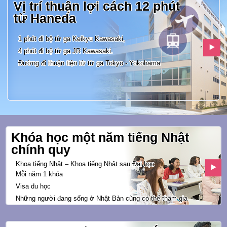
Vị trí thuận lợi cách 12 phút
từ
Haneda
1 phút đi bộ từ ga Keikyu Kawasaki,
4 phút đi bộ từ ga JR Kawasaki.
Đường đi thuận tiện từ từ ga
Tokyo - Yokohama
Khóa học một năm tiếng Nhật
chính quy
Khoa tiếng Nhật – Khoa tiếng Nhật sau Đại học
Mỗi năm 1 khóa
Visa du học
Những người đang sống ở Nhật Bản
cũng có thể tham gia