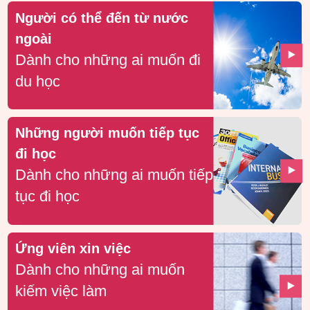
Người có thể đến từ nước
ngoài
Dành cho những ai muốn đi
du học
Những người muốn tiếp tục
đi học
Dành cho những ai muốn tiếp
tục đi học
Ứng viên xin việc
Dành cho những ai muốn
kiếm việc làm