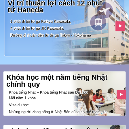
Vị trí thuận lợi cách 12 phút
từ
Haneda
1 phút đi bộ từ ga Keikyu Kawasaki,
4 phút đi bộ từ ga JR Kawasaki.
Đường đi thuận tiện từ từ ga
Tokyo - Yokohama
Khóa học một năm tiếng Nhật
chính quy
Khoa tiếng Nhật – Khoa tiếng Nhật sau Đại học
Mỗi năm 1 khóa
Visa du học
Những người đang sống ở Nhật Bản
cũng có thể tham gia