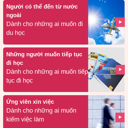
Người có thể đến từ nước
ngoài
Dành cho những ai muốn đi
du học
Những người muốn tiếp tục
đi học
Dành cho những ai muốn tiếp
tục đi học
Ứng viên xin việc
Dành cho những ai muốn
kiếm việc làm