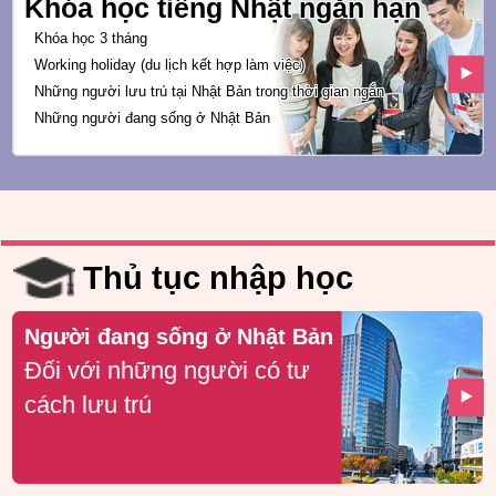
Khóa học tiếng Nhật ngắn hạn
Khóa học 3 tháng
Working holiday
(du lịch kết hợp làm việc)
Những người lưu trú tại Nhật Bản trong
thời gian ngắn
Những người đang sống ở Nhật Bản
Thủ tục nhập học
Người đang sống ở Nhật Bản
Đối với những người có tư
cách lưu trú