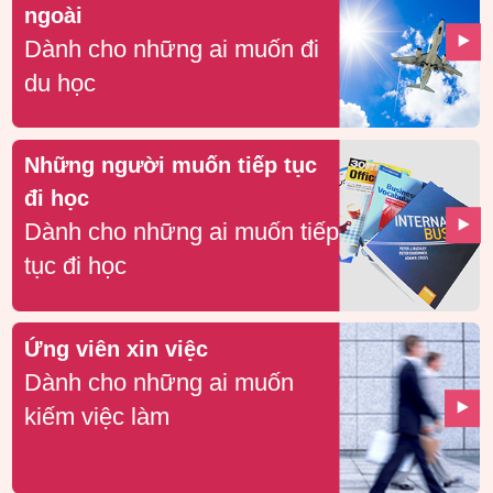
ngoài
Dành cho những ai muốn đi
du học
Những người muốn tiếp tục
đi học
Dành cho những ai muốn tiếp
tục đi học
Ứng viên xin việc
Dành cho những ai muốn
kiếm việc làm