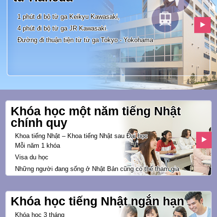
1 phút đi bộ từ ga Keikyu Kawasaki,
4 phút đi bộ từ ga JR Kawasaki.
Đường đi thuận tiện từ từ ga
Tokyo - Yokohama
Khóa học một năm tiếng Nhật
chính quy
Khoa tiếng Nhật – Khoa tiếng Nhật sau Đại học
Mỗi năm 1 khóa
Visa du học
Những người đang sống ở Nhật Bản
cũng có thể tham gia
Khóa học tiếng Nhật ngắn hạn
Khóa học 3 tháng