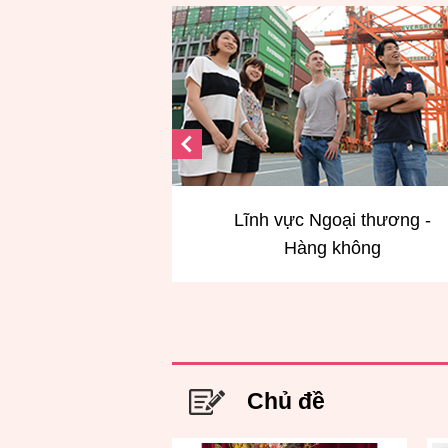
ại thương -
Lĩnh vực Khách sạn – Hôn lễ
không
Du lịch
Chủ đề