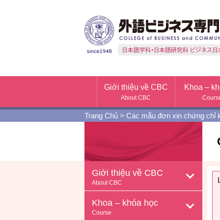
Giới thiệu về CBC
Khoa – kh
About CBC
Cours
Trang Chủ
>
Các mẫu đơn xin chứng chỉ 
Giới thiệu về CBC
About CBC
Khoa – khóa học
Course