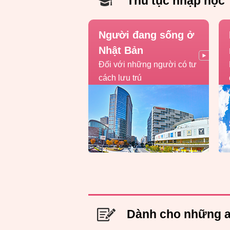
Thủ tục nhập học
Người đang sống ở
Nhật Bản
Đối với những người có tư
cách lưu trú
Dành cho những a