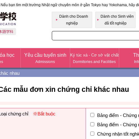
Nếu bạn tìm một trường Nhật ngữ chuyên môn ở gần Tokyo hay Yokohama, hãy 
Học viện pháp nhân Fukabori Cao đẳng Kinh do
Dành cho Doanh
Dành cho Sinh viên
nghiệp
đã tốt nghiệp
óa học
Yêu cầu tuyển sinh
Th
Ký túc xá - Cơ sở vật chất
es
Admissions
Dormitories and Facilities
In
khác nhau
Các mẫu đơn xin chứng chỉ khác nhau
Loại chứng chỉ
※Bắt buộc
Bảng điểm - Chứng nh
Bảng điểm - Chứng nh
Chứng nhận tốt nghi