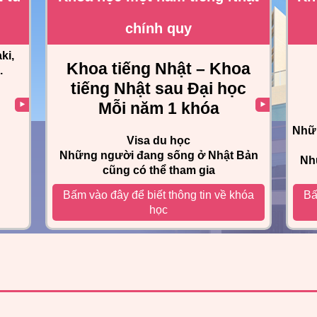
chính quy
ki,
Khoa tiếng Nhật – Khoa
.
tiếng Nhật sau Đại học
Mỗi năm 1 khóa
Nhữn
Visa du học
Những người đang sống ở Nhật Bản
Nh
cũng có thể tham gia
Bấm vào đây để biết thông tin về khóa
Bấ
học