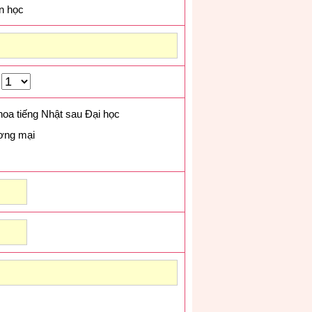
n học
hoa tiếng Nhật sau Đại học
ương mại