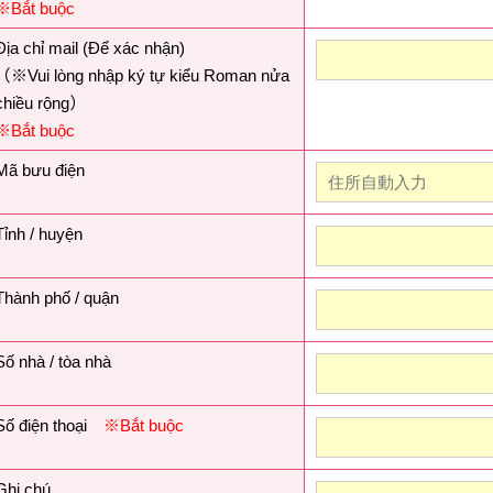
※Bắt buộc
Địa chỉ mail (Để xác nhận)
（※Vui lòng nhập ký tự kiểu Roman nửa
chiều rộng）
※Bắt buộc
Mã bưu điện
Tỉnh / huyện
Thành phố / quận
Số nhà / tòa nhà
Số điện thoại
※Bắt buộc
Ghi chú