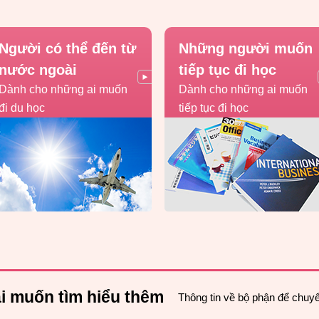
Người có thể đến từ
Những người muốn
nước ngoài
tiếp tục đi học
Dành cho những ai muốn
Dành cho những ai muốn
đi du học
tiếp tục đi học
i muốn tìm hiểu thêm
Thông tin về bộ phận để chuy