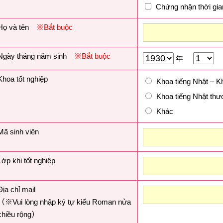
Chứng nhận thời gia
Họ và tên
※Bắt buộc
Ngày tháng năm sinh
※Bắt buộc
年
Khoa tốt nghiệp
Khoa tiếng Nhật – K
Khoa tiếng Nhật th
Khác
Mã sinh viên
Lớp khi tốt nghiệp
Địa chỉ mail
（※Vui lòng nhập ký tự kiểu Roman nửa
chiều rộng）