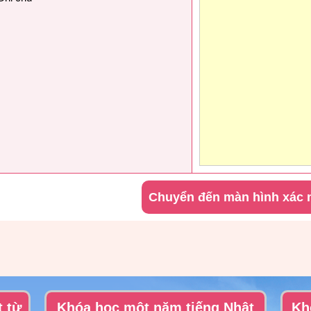
t từ
Khóa học một năm tiếng Nhật
Kh