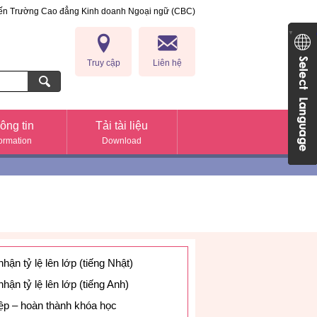
đến Trường Cao đẳng Kinh doanh Ngoại ngữ (CBC)
anh Ngoại ngữ (CBC)
Japan
▼
Truy cập
Liên hệ
ông tin
Tải tài liệu
formation
Download
ận tỷ lệ lên lớp (tiếng Nhật)
ận tỷ lệ lên lớp (tiếng Anh)
ệp – hoàn thành khóa học