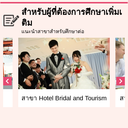
สำหรับผู้ที่ต้องการศึกษาเพิ่มเ
ติม
แนะนำสาขาสำหรับศึกษาต่อ
urism
สาขา English Communication
สา
at