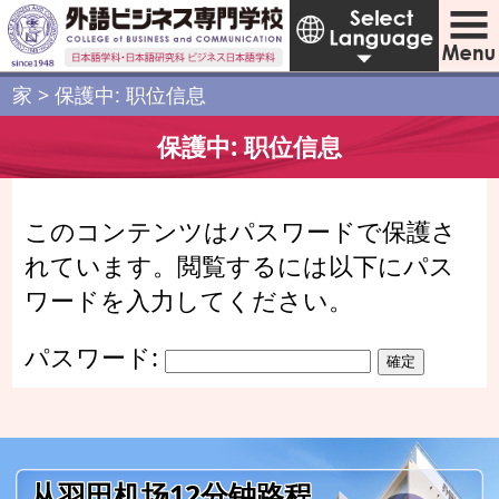
家
>
保護中: 职位信息
保護中: 职位信息
このコンテンツはパスワードで保護さ
れています。閲覧するには以下にパス
ワードを入力してください。
パスワード:
从羽田机场12分钟路程