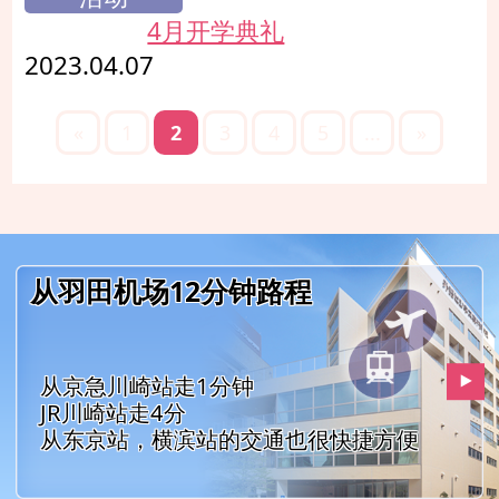
4月开学典礼
2023.04.07
«
1
2
3
4
5
...
»
从羽田机场12分钟路程
从京急川崎站走1分钟
JR川崎站走4分
从东京站，横滨站的交通也很快捷方便