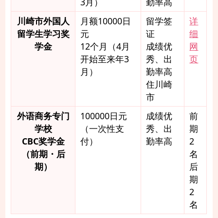
3月）
勤率高
川崎市外国人
月额10000日
留学签
详
留学生学习奖
元
证
细
学金
12个月（4月
成绩优
网
开始至来年3
秀、出
页
月）
勤率高
住川崎
市
外语商务专门
100000日元
成绩优
前
学校
（一次性支
秀、出
期
CBC奖学金
付）
勤率高
2
（前期・后
名
期）
后
期
2
名