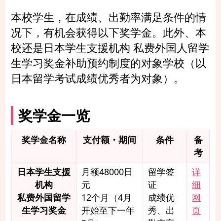
本校学生，在成绩、出勤率满足条件的情
况下，有机会获得以下奖学金。此外、本
校还是日本学生支援机构 私费外国人留学
生学习奖金补助预约制度的对象学校（以
日本留学考试成绩优秀者为对象）。
奖学金一览
奖学金名称
支付额・期间
条件
备
考
日本学生支援
月额48000日
留学签
详
机构
元
证
细
私费外国留学
12个月（4月
成绩优
网
生学习奖金
开始至下一年
秀、出
页