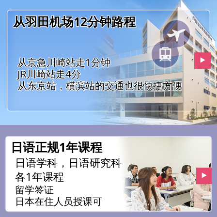
从羽田机场12分钟路程
从京急川崎站走1分钟
JR川崎站走4分
从东京站，横滨站的交通也很快捷方便
日语正规1年课程
日语学科，日语研究科
各1年课程
留学签证
日本在住人员授课可