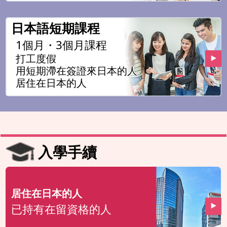
日本語短期課程
1個月・3個月課程
打工度假
用短期滯在簽證來日本的人
居住在日本的人
入學手續
居住在日本的人
已持有在留資格的人