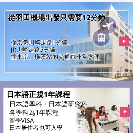
從羽田機場出發只需要12分鐘
從京急川崎走路1分鐘、
JR川崎走路5分鐘
往東京、橫濱站的交通也非常方便
日本語正規1年課程
日本語學科・日本語研究科
各學科為1年課程
留學VISA
日本居住者也可入學