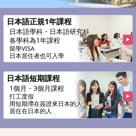
日本語正規1年課程
日本語學科・日本語研究科
各學科為1年課程
留學VISA
日本居住者也可入學
日本語短期課程
1個月・3個月課程
打工度假
用短期滯在簽證來日本的人
居住在日本的人