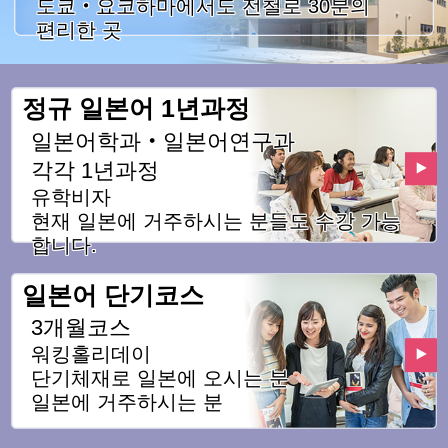
도쿄・요코하마에서도 전철로 30분의
편리한 곳
정규 일본어 1년과정
일본어학과・일본어연구과
각각 1년과정
유학비자
현재 일본에 거주하시는 분들도 수강 가능
합니다.
일본어 단기코스
3개월코스
워킹홀리데이
단기체재로 일본에 오시는 분
일본에 거주하시는 분