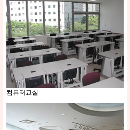
컴퓨터교실