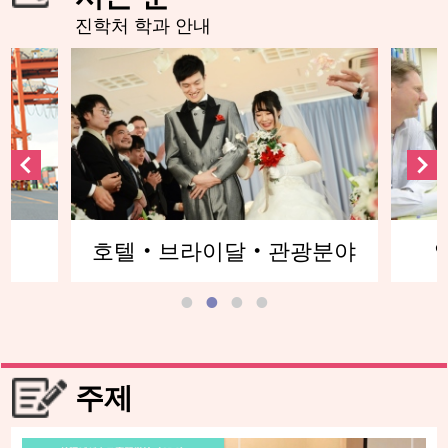
진학처 학과 안내
분야
영어커뮤니케이션분야
글
주제