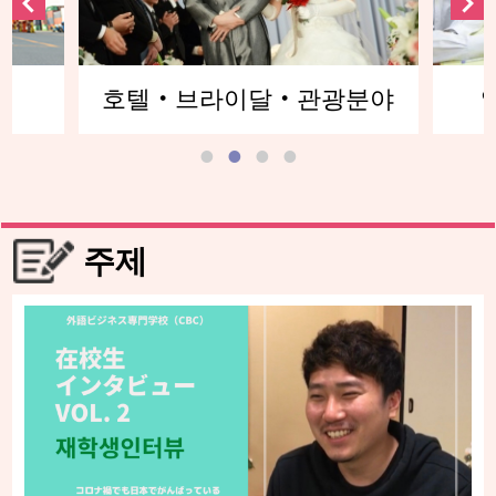
분야
영어커뮤니케이션분야
글
주제