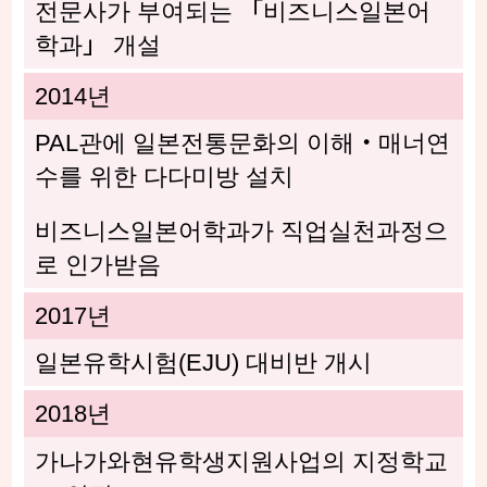
전문사가 부여되는 「비즈니스일본어
학과」 개설
2014년
PAL관에 일본전통문화의 이해・매너연
수를 위한 다다미방 설치
비즈니스일본어학과가 직업실천과정으
로 인가받음
2017년
일본유학시험(EJU) 대비반 개시
2018년
가나가와현유학생지원사업의 지정학교