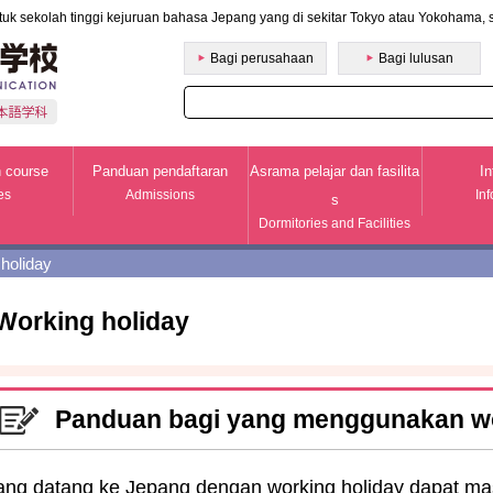
tuk sekolah tinggi kejuruan bahasa Jepang yang di sekitar Tokyo atau Yokohama,
Yayasan Pendidikan Fukabori Gakuen College o
Bagi perusahaan
Bagi lulusan
 course
Panduan pendaftaran
Asrama pelajar dan fasilita
In
es
Admissions
In
s
Dormitories and Facilities
holiday
Working holiday
Panduan bagi yang menggunakan wo
ang datang ke Jepang dengan working holiday dapat mas