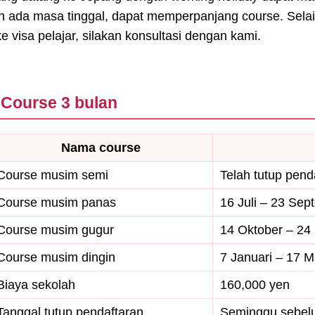
h ada masa tinggal, dapat memperpanjang course. Selain i
ke visa pelajar, silakan konsultasi dengan kami.
Course 3 bulan
Nama course
Course musim semi
Telah tutup pend
Course musim panas
16 Juli – 23 Se
Course musim gugur
14 Oktober – 2
Course musim dingin
7 Januari – 17 M
Biaya sekolah
160,000 yen
Tanggal tutup pendaftaran
Seminggu sebelu