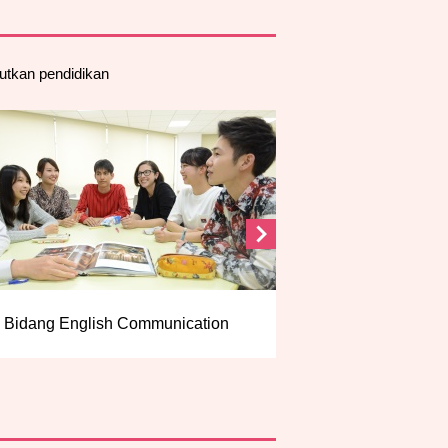
jutkan pendidikan
Bidang English Communication
Bidang Globa