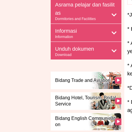
Asrama pelajar dan fasilit
as
*
Dormitories and Facilities
*
Informasi
Information
*
Unduh dokumen
y
Download
*
k
Bidang Trade and Aviation
*
Bidang Hotel, Tourism, Bridal
*
Service
a
Bidang English Communicati
on