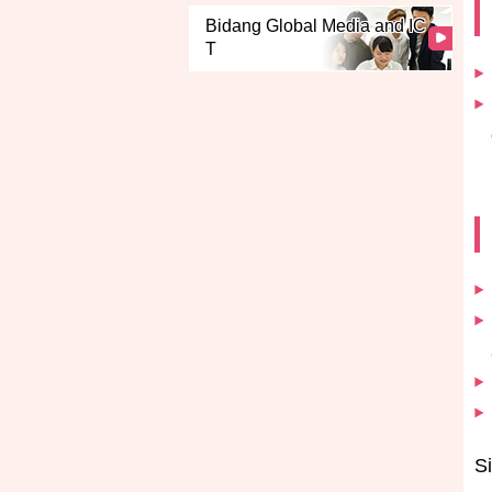
Bidang Global Media and IC
T
Si