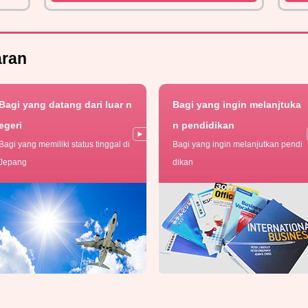
aran
Bagi yang datang dari luar n
Bagi yang ingin melanjtuka
egeri
n pendidikan
Bagi yang memiliki status tinggal di
Bagi yang ingin melanjutkan pendi
Jepang
dikan