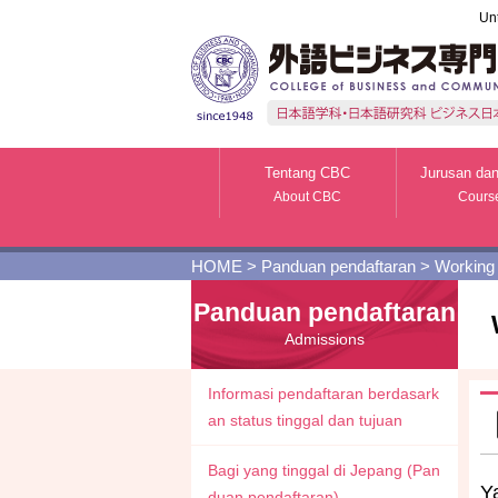
Un
Tentang CBC
Jurusan dan
About CBC
Cours
HOME
>
Panduan pendaftaran
>
Working 
Panduan pendaftaran
Admissions
Informasi pendaftaran berdasark
an status tinggal dan tujuan
Bagi yang tinggal di Jepang (Pan
Y
duan pendaftaran)