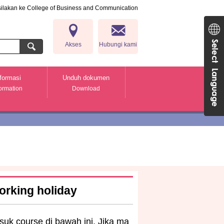
 silakan ke College of Business and Communication
f Business and Communication (CBC)
Akses
Hubungi kami
formasi
Unduh dokumen
formation
Download
rking holiday
uk course di bawah ini. Jika ma